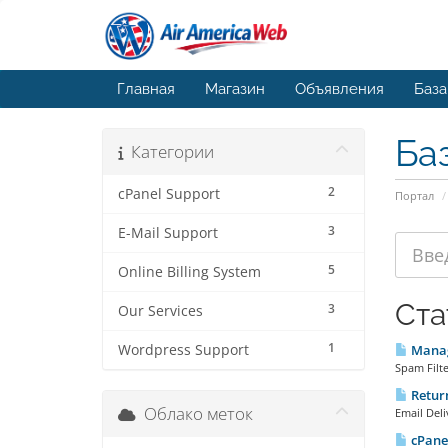
Главная
Магазин
Объявления
База
Ба
Категории
2
cPanel Support
Портал
3
E-Mail Support
5
Online Billing System
Ста
3
Our Services
1
Wordpress Support
Manag
Spam Filte
Return
Облако меток
Email Deli
cPanel