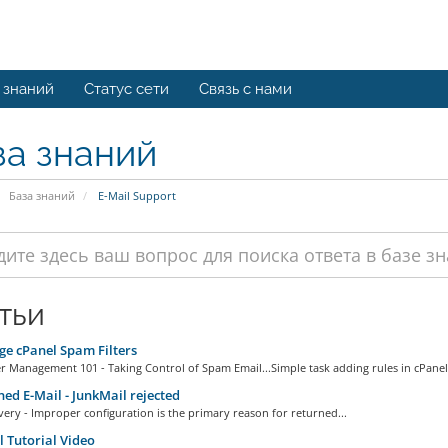
 знаний
Статус сети
Связь с нами
за знаний
База знаний
E-Mail Support
тьи
e cPanel Spam Filters
r Management 101 - Taking Control of Spam Email...Simple task adding rules in cPanel.
ed E-Mail - JunkMail rejected
very - Improper configuration is the primary reason for returned...
 Tutorial Video