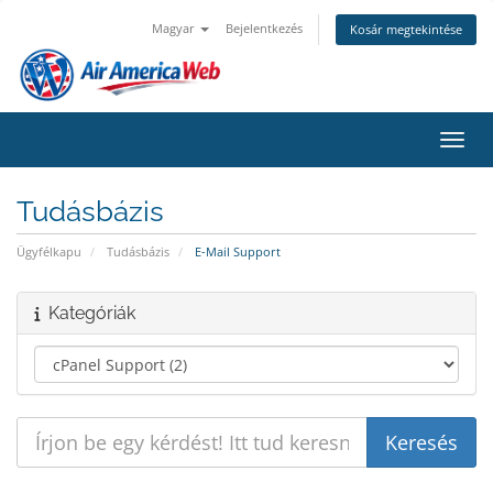
Magyar
Bejelentkezés
Kosár megtekintése
Váltá
Tudásbázis
Ügyfélkapu
Tudásbázis
E-Mail Support
Kategóriák