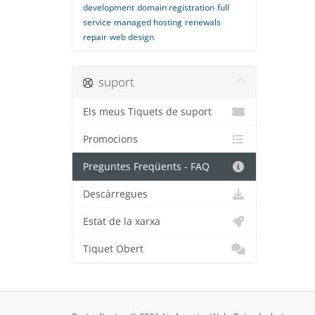
development
domain registration
full
service
managed hosting
renewals
repair
web design
suport
Els meus Tiquets de suport
Promocions
Preguntes Freqüents - FAQ
Descàrregues
Estat de la xarxa
Tiquet Obert