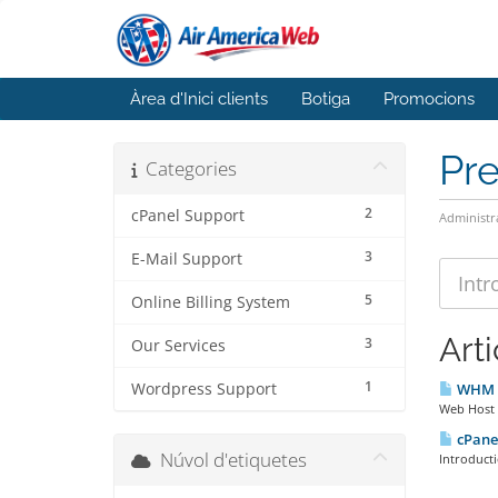
Àrea d'Inici clients
Botiga
Promocions
Pr
Categories
2
cPanel Support
Administr
3
E-Mail Support
5
Online Billing System
Arti
3
Our Services
1
Wordpress Support
WHM /
Web Host M
cPanel
Núvol d'etiquetes
Introducti