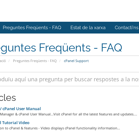
Preguntes Freqüents - FAQ
Estat de la xarxa
Contacti'ns
eguntes Freqüents - FAQ
ació
Preguntes Freqüents - FAQ
cPanel Support
cles
 cPanel User Manual
anager & cPanel User Manual...Visit cPanel for all the latest features and updates....
 Tutorial Video
on to cPanel & features - Video displays cPanel functionality information...