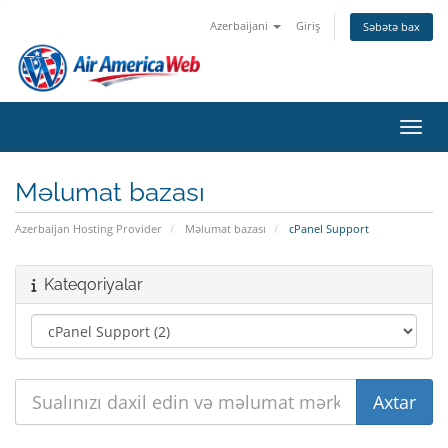
Azerbaijani
Giriş
Səbətə bax
Naviq
Məlumat bazası
Azerbaijan Hosting Provider
Məlumat bazası
cPanel Support
Kateqoriyalar