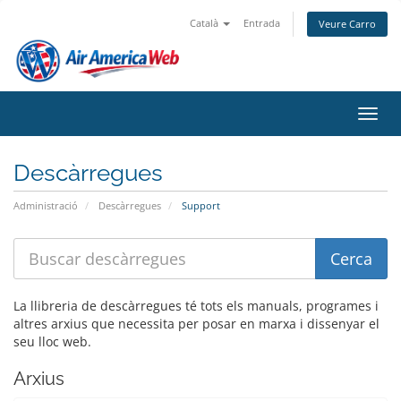
Català
Entrada
Veure Carro
Canvi
Descàrregues
Administració
Descàrregues
Support
La llibreria de descàrregues té tots els manuals, programes i
altres arxius que necessita per posar en marxa i dissenyar el
seu lloc web.
Arxius