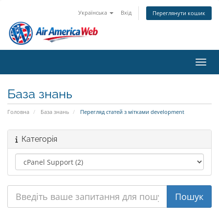
Українська
Вхід
Переглянути кошик
Пере
База знань
Головна
База знань
Перегляд статей з мітками development
Категорія