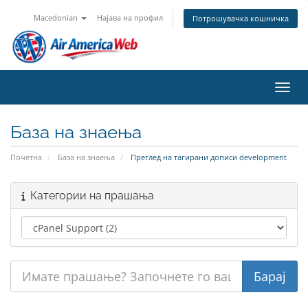
Macedonian
Најава на профил
Потрошувачка кошничка
Вклу
База на знаења
Почетна
База на знаења
Преглед на тагирани дописи development
Категории на прашања