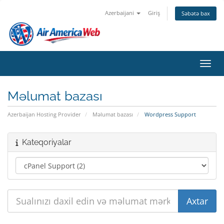
Azerbaijani
Giriş
Səbətə bax
Naviq
Məlumat bazası
Azerbaijan Hosting Provider
Məlumat bazası
Wordpress Support
Kateqoriyalar