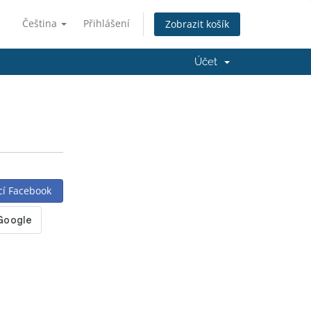
Čeština
Přihlášení
Zobrazit košík
Účet
cí Facebook