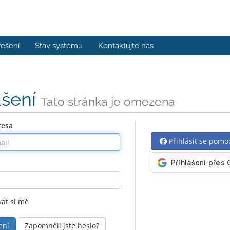
řešení
Stav systému
Kontaktujte nás
ášení
Tato stránka je omezena
resa
Přihlásit se pomo
at si mě
Zapomněli jste heslo?