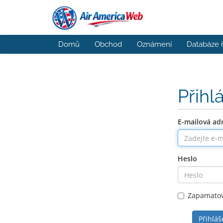
Domů
Obchod
Oznámení
Databáze 
Přihl
E-mailová ad
Heslo
Zapamatov