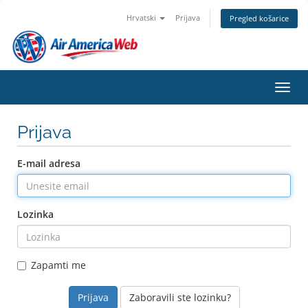
Hrvatski
Prijava
Pregled košarice
Preba
Prijava
E-mail adresa
Lozinka
Zapamti me
Zaboravili ste lozinku?