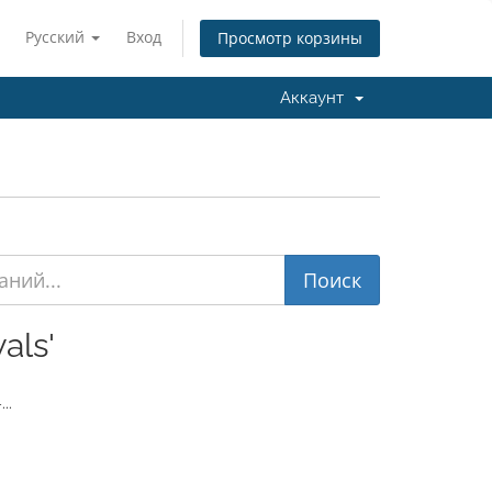
Русский
Вход
Просмотр корзины
Аккаунт
als'
..