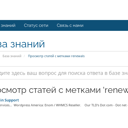
 знаний
Статус сети
Связь с нами
за знаний
База знаний
Просмотр статей с метками renewals
смотр статей с метками 'renew
n Support
rvices... Wordpress America: Enom / WHMCS Reseller. Our TLD's Dot com - Dot net -.