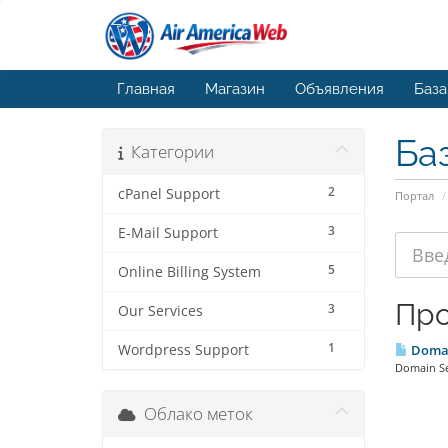
Главная
Магазин
Объявления
База
Ба
Категории
2
cPanel Support
Портал
3
E-Mail Support
5
Online Billing System
Про
3
Our Services
1
Wordpress Support
Domai
Domain Se
Облако меток