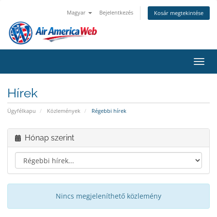
Magyar
Bejelentkezés
Kosár megtekintése
Váltá
Hírek
Ügyfélkapu
Közlemények
Régebbi hírek
Hónap szerint
Nincs megjeleníthető közlemény